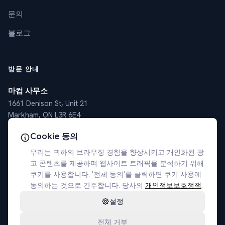
문의
블로그
방문 안내
마컴 사무소
1661 Denison St, Unit 21
Markham, ON L3R 6E4
토론토 사무소
Cookie 동의
4789 Yonge St, Suite 1101
우리는 귀하의 브라우징 경험을 향상시키고 개인화된 광
Toronto, ON M2N 0G3
고 콘텐츠를 제공하며 웹사이트 트래픽을 분석하기 위해
쿠키를 사용합니다. '전체 동의'를 클릭하면 쿠키 사용에
(905) 305-7077
동의하는 것으로 간주합니다. 당사의
개인정보보호정책
.
설정
전체 거부