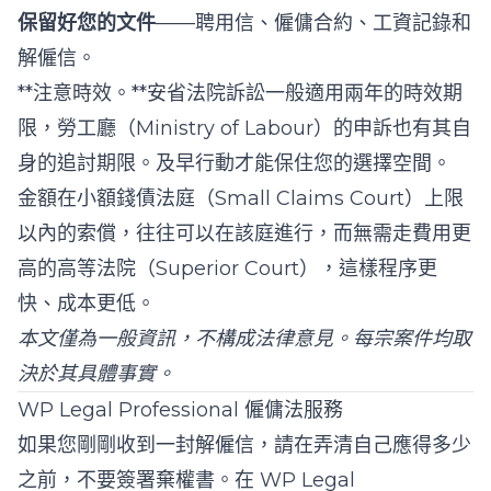
保留好您的文件
——聘用信、僱傭合約、工資記錄和
解僱信。
**注意時效。**安省法院訴訟一般適用兩年的時效期
限，勞工廳（Ministry of Labour）的申訴也有其自
身的追討期限。及早行動才能保住您的選擇空間。
金額在小額錢債法庭（Small Claims Court）上限
以內的索償，往往可以在該庭進行，而無需走費用更
高的高等法院（Superior Court），這樣程序更
快、成本更低。
本文僅為一般資訊，不構成法律意見。每宗案件均取
決於其具體事實。
WP Legal Professional 僱傭法服務
如果您剛剛收到一封解僱信，請在弄清自己應得多少
之前，不要簽署棄權書。在
WP Legal