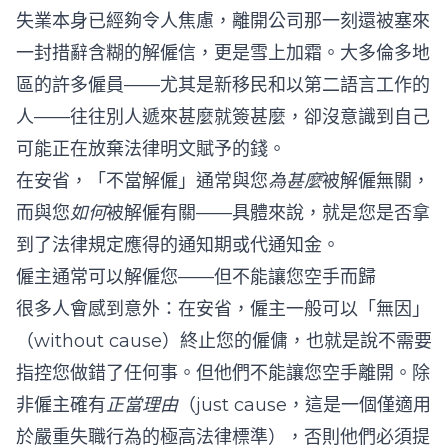
失業本身已經夠令人焦慮，離開公司那一刻還被塞來
一封措辭含糊的解僱信，更是雪上加霜。大多倫多地
區的許多僱員——尤其是新移民和以第二語言工作的
人——往往別人遞來甚麼就簽甚麼，卻沒意識到自己
可能正在放棄法律明文賦予的錢。
在安省，「不當解僱」通常與您
為甚麼
被解僱無關，
而與您
如何
被解僱有關——具體來說，就是您是否拿
到了法律規定應得的通知期或代通知金。
僱主通常可以解僱您——但不能讓您空手而歸
很多人會感到意外：在安省，僱主一般可以「無因」
（without cause）終止您的僱傭，也就是說不需要
指控您做錯了任何事。但他們不能讓您空手離開。除
非僱主確有
正當理由
（just cause，這是一個僅適用
於嚴重失職行為的極高法律標準），否則他們必須提