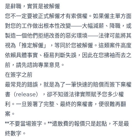
是辭職，實質是被解僱
您不一定要被正式解僱才有索償權。如果僱主單方面
對您的工作做出根本性改變——大幅減薪、降職，或
製造一個他們拒絕改善的惡劣環境——法律可能將其
視為「推定解僱」，等同於您被解僱。這類案件高度
依賴具體事實、極易判斷失誤，因此在您拂袖而去之
前，請先諮詢專業意見。
在簽字之前
最常見的錯誤，就是為了一筆快速的賠償而簽下棄權
書（release），卻不知道法律實際賦予您多少權
利。一旦簽署了完整、最終的棄權書，便很難再翻
案。
**不要當場簽字。**遣散費的報價只是起點，不是最
終數字。