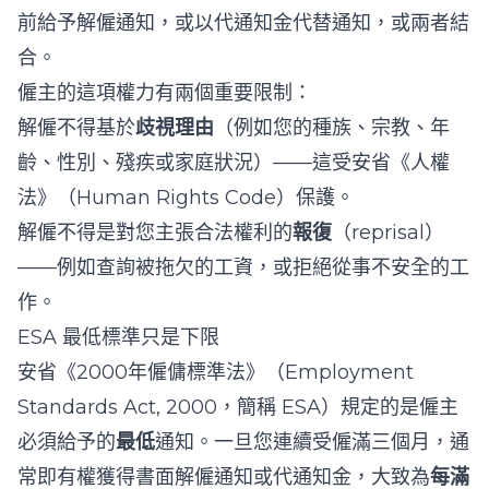
前給予解僱通知，或以代通知金代替通知，或兩者結
合。
僱主的這項權力有兩個重要限制：
解僱不得基於
歧視理由
（例如您的種族、宗教、年
齡、性別、殘疾或家庭狀況）——這受安省《人權
法》（Human Rights Code）保護。
解僱不得是對您主張合法權利的
報復
（reprisal）
——例如查詢被拖欠的工資，或拒絕從事不安全的工
作。
ESA 最低標準只是下限
安省《2000年僱傭標準法》（Employment
Standards Act, 2000，簡稱 ESA）規定的是僱主
必須給予的
最低
通知。一旦您連續受僱滿三個月，通
常即有權獲得書面解僱通知或代通知金，大致為
每滿