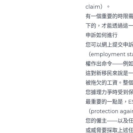
claim）。
有一個重要的時限需
下的，才能透過這
申訴如何進行
您可以網上提交申
（employment
權作出命令——例
這對新移民來說是
被拖欠的工資。整
您據理力爭時受到
最重要的一點是，E
（protection agai
您的僱主——以及
或威脅要採取上述