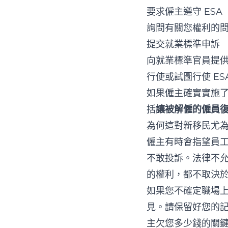
要求僱主遵守 ESA
詢問有關您權利的
提交就業標準申訴
向就業標準官員提
行使或試圖行使 E
如果僱主確實實施
括
讓被解僱的僱員
為何這對新移民尤
僱主有時會指望員
不敢投訴。法律不
的權利，都不取決
如果您不確定職場
見。請保留好您的
主欠您多少錢的關