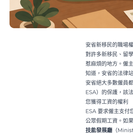
安省新移民的職場
對許多新移民、留
惹麻煩的地方。僱
知道，安省的法律
安省絕大多數僱員都受《
ESA）的保護，該
您獲得工資的權利
ESA 要求僱主支
公眾假期工資。如
技能發展廳
（Minis