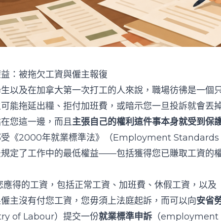
權益：被拖欠工資與僱主報復
學生以及在加拿大第一次打工的人來說，職場彷彿是一個
主可能拖延出糧、拒付加班費，或暗示您一旦投訴就會丟
站在您這一邊，而且
主張自己的權利這件事本身就受到保
2000年就業標準法》（Employment Standards A
法規定了工作中的最低權益——包括獲得您已賺取工資的
付您應得的工資，包括正常工資、加班費、休假工資，以及
果僱主沒有付您工資，您毋須上法庭起訴，而可以向
安省
try of Labour）提交一份
就業標準申訴
（employment 