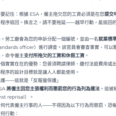
要記住：根據 ESA，僱主拖欠您的工資必須是在您
提交
一程序追回。換言之，請不要拖延——越早行動，能追回
訴。勞工廳會為您的申訴分配一個編號，並由一名
就業標
 standards officer）進行調查。該官員會審查事實、
如，命令僱主
支付所拖欠的工資和休假工資
。
一個實實在在的優勢：您毋須聘請律師、繳付法庭費用或
個程序的設計目標就是讓人人都能使用。
保護——這就是「反報復保護」
SA
將僱主因您主張權利而懲罰您的行為列為違法
。這被
nst reprisal）。
任何代表僱主行事的人——不得因為以下行為而懲罰、恐
任何行動：