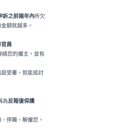
申訴之前兩年內
所欠
的金額就越多。
準官員
可以聯絡您的僱主，並有
出庭受審，就能追討
稱為
反報復保護
嚇、停職、解僱您，