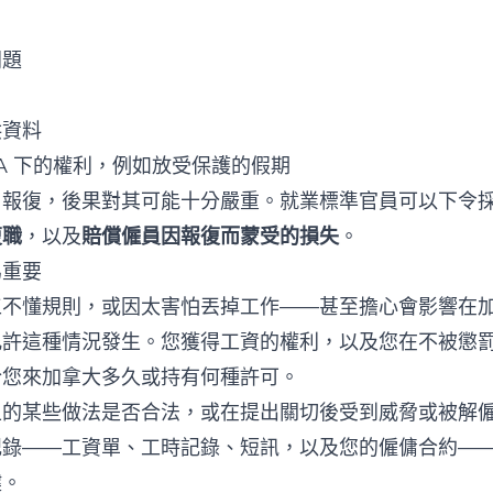
問題
供資料
SA 下的權利，例如放受保護的假期
了報復，後果對其可能十分嚴重。就業標準官員可以下令
復職
，以及
賠償僱員因報復而蒙受的損失
。
為重要
工不懂規則，或因太害怕丟掉工作——甚至擔心會影響在
允許這種情況發生。您獲得工資的權利，以及您在不被懲
於您來加拿大多久或持有何種許可。
上的某些做法是否合法，或在提出關切後受到威脅或被解
記錄——工資單、工時記錄、短訊，以及您的僱傭合約—
鍵。