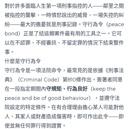
對於許多面臨人生第一項刑事指控的人——鄰里之間
被指控的襲擊、一時憤怒說出的威脅、一場失控的糾
紛——最大的擔憂就是刑事記錄。守行為令（peace
bond）正是了結這類案件最有用的工具之一。它可
以在不認罪、不經審訊、不留定罪的情況下結束整件
事。
什麼是守行為令
守行為令是一項法院命令，最常見的是依據《刑事法
典》（Criminal Code）第810條作出。簽署者同意
在一段指定期間內
守規矩、行為良好
（keep the
peace and be of good behaviour），並遵守法
院設定的特定條件。在有合理理由擔心某人可能對他
人、其家人或財產造成傷害時，即可作出此令——即
使並無任何罪行得到證實。