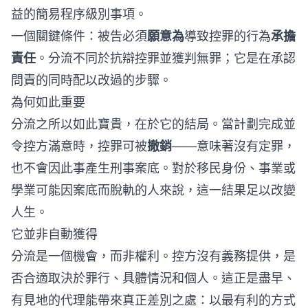
益的簡易程序級別事項。
一個關鍵條件：被告必須
願意為
導致控罪的行為
承擔
責任
。分流不同於抗辯控罪並獲判無罪；它是在承認
問責的同時配以改過的步驟。
為何如此重要
分流之所以如此寶貴，在於它的結局。當計劃完成並
令控方滿意時，控罪可被
撤銷
——意味著沒有定罪，
也不會因此事產生刑事案底。對於移民身份、事業或
學業可能因案底而脫軌的人來說，這一結果足以改變
人生。
它並非自動獲得
分流是一個機會，而非權利。控方沒有義務提供，是
否合適取決於罪行、具體情況和個人。這正是盡早、
有見地的代理能帶來真正差別之處：以最有利的方式