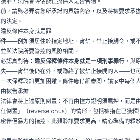
動獲准，法院會評估擬任擔保人是否合適。
之前，請務必弄清您所承諾的具體內容，以及將被要求承
見的決定。
何違反條件本身就是罪
條件
——例如須居住於指定地址、宵禁、禁止接觸令，或
，並與法院所要管控的風險相關。
務必認真對待：
違反保釋條件本身就是一項刑事罪行
，與
疏失——宵禁後仍在外，或聯絡了被禁止接觸的人——也
下一次保釋聆訊更加困難。條件應仔細審閱，讓家中每個
時由被告承擔
，法律會將上述原則倒置：不再由控方證明須羈押，而是
倒置」（reverse onus）的情形，包括被指在已獲
親密伴侶暴力的指控。此類聆訊要求更高，精心準備的釋