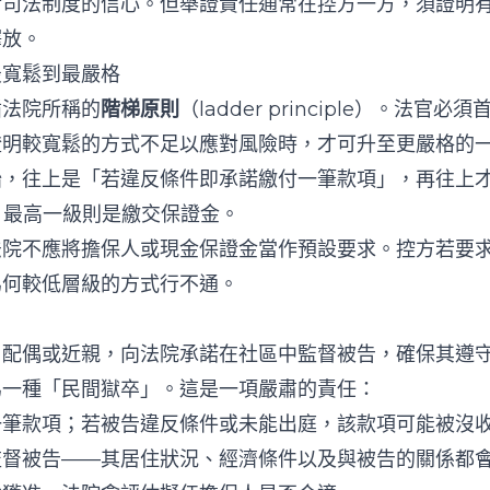
對司法制度的信心。但舉證責任通常在控方一方，須證明
釋放。
最寬鬆到最嚴格
循法院所稱的
階梯原則
（ladder principle）。法官必
證明較寬鬆的方式不足以應對風險時，才可升至更嚴格的
始，往上是「若違反條件即承諾繳付一筆款項」，再往上
放，最高一級則是繳交保證金。
法院不應將擔保人或現金保證金當作預設要求。控方若要
為何較低層級的方式行不通。
、配偶或近親，向法院承諾在社區中監督被告，確保其遵
為一種「民間獄卒」。這是一項嚴肅的責任：
一筆款項；若被告違反條件或未能出庭，該款項可能被沒
監督被告——其居住狀況、經濟條件以及與被告的關係都