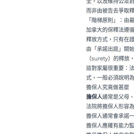
全，以及維持公眾
而非由被告去爭取
「階梯原則」：由
加拿大的保釋法遵
釋放方式，只有在
由「承諾出庭」開
（surety）的釋
這對家屬很重要：
式，一般必須說明
擔保人究竟做甚麼
擔保人
通常是父母
法院將擔保人形容
擔保人通常會承諾
擔保人應確有能力