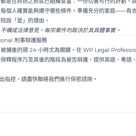
，都是在聆訊之前就已組織妥當：一份切實可行的計劃，
及每個人確實能夠遵守哪些條件。準備充分的家庭——有
法院說「是」的理由。
，不構成法律意見。每宗案件均取決於其具體事實。
ssional 刑事辯護服務
被捕後的頭 24 小時尤為關鍵。在
WP Legal Professio
在保釋程序乃至其後的階段為被告辯護，提供英語、粵語
提出指控，請盡快
聯絡我們
進行保密諮詢。