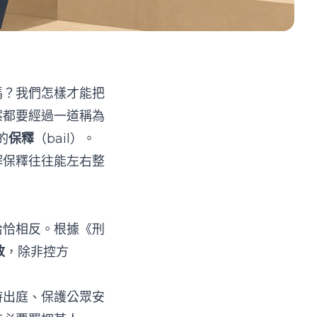
嗎？我們怎樣才能把
案都要經過一道稱為
的
保釋
（bail）。
解保釋往往能左右整
恰恰相反。根據《刑
放
，除非控方
時出庭、保護公眾安