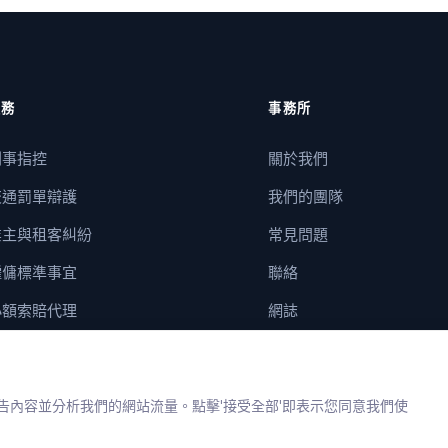
服務
事務所
刑事指控
關於我們
交通罰單辯護
我們的團隊
業主與租客糾紛
常見問題
僱傭標準事宜
聯絡
小額索賠代理
網誌
廣告內容並分析我們的網站流量。點擊'接受全部'即表示您同意我們使